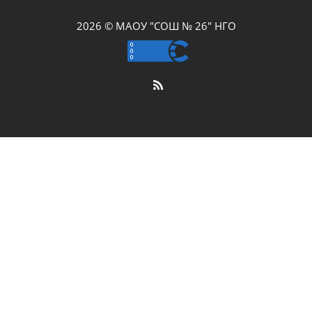
2026 © МАОУ "СОШ № 26" НГО