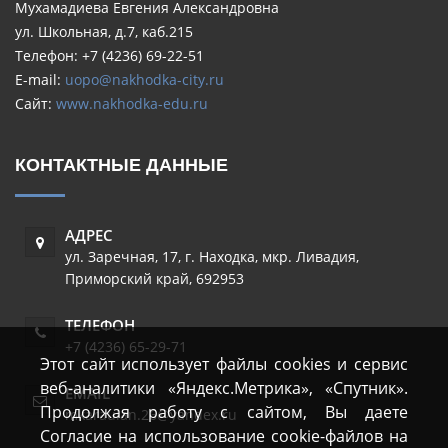
Мухамадиева Евгения Александровна
ул. Школьная, д.7, каб.215
Телефон: +7 (4236) 69-22-51
E-mail:
uopo@nakhodka-city.ru
Сайт:
www.nakhodka-edu.ru
КОНТАКТНЫЕ ДАННЫЕ
АДРЕС
ул. Заречная, 17
,
г. Находка, мкр. Ливадия
,
Приморский край
,
692953
ТЕЛЕФОН
+7 (4236) 65-29-71
Этот сайт использует файлы cookies и сервис
веб-аналитики «Яндекс.Метрика», «Спутник».
EMAIL
Продолжая работу с сайтом, Вы даете
mkaraulan.26@yandex.ru
Согласие на использование cookie-файлов на