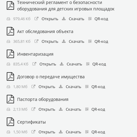
Технический регламент о безопасности
оборудования для детских игровых площадок
979,46 Кб
Открыть
Скачать
QR-код
Акт обследования объекта
365,81 Кб
Открыть
Скачать
QR-код
Инвентаризация
835,4 Кб
Открыть
Скачать
QR-код
Договор о передаче имущества
1,80 Мб
Открыть
Скачать
QR-код
Паспорта оборудования
2,13 Мб
Открыть
Скачать
QR-код
Сертификаты
1,50 Мб
Открыть
Скачать
QR-код